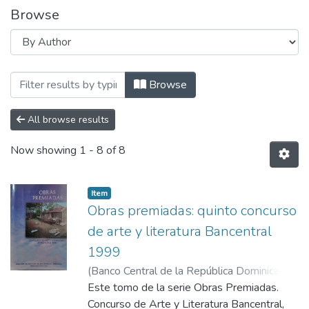
Browse
Browsing Serie Obras premiadas by Auth
Browse
All browse results
Now showing
1 - 8 of 8
Item
Obras premiadas: quinto concurso
de arte y literatura Bancentral
1999
(
Banco Central de la República Dominicana
,
2001
Este tomo de la serie Obras Premiadas.
)
Pimentel Ramírez, Geraldo A.
;
Ureña
Cordero, Rosa María
Concurso de Arte y Literatura Bancentral,
;
Almonte Diloné,