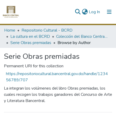
(current)
Log In
Communities & Collections
Home
Repositorio Cultural - BCRD
La cultura en el BCRD
Colección del Banco Central de la República Dominicana
All of DSpace
Serie Obras premiadas
Browse by Author
Serie Obras premiadas
Permanent URI for this collection
https://repositoriocultural.bancentral.gov.do/handle/1234
56789/707
La integran los volúmenes del libro Obras premiadas, los
cuales recogen los trabajos ganadores del Concurso de Arte
y Literatura Bancentral.