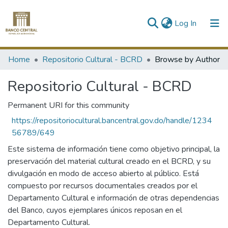
(current)
Log In
Communities & Collections
Home
Repositorio Cultural - BCRD
Browse by Author
All of DSpace
Repositorio Cultural - BCRD
Permanent URI for this community
https://repositoriocultural.bancentral.gov.do/handle/1234
56789/649
Este sistema de información tiene como objetivo principal, la
preservación del material cultural creado en el BCRD, y su
divulgación en modo de acceso abierto al público. Está
compuesto por recursos documentales creados por el
Departamento Cultural e información de otras dependencias
del Banco, cuyos ejemplares únicos reposan en el
Departamento Cultural.