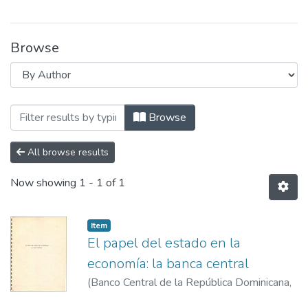
Browse
Browsing Repositorio Cultural - BCRD by
Browse
All browse results
Now showing
1 - 1 of 1
Item
El papel del estado en la
economía: la banca central
(
Banco Central de la República Dominicana
,
1984-11
)
Álvarez Soto, Jaime