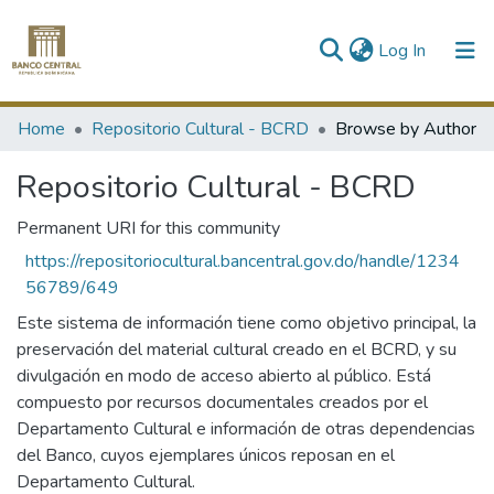
(current)
Log In
Communities & Collections
Home
Repositorio Cultural - BCRD
Browse by Author
All of DSpace
Repositorio Cultural - BCRD
Permanent URI for this community
https://repositoriocultural.bancentral.gov.do/handle/1234
56789/649
Este sistema de información tiene como objetivo principal, la
preservación del material cultural creado en el BCRD, y su
divulgación en modo de acceso abierto al público. Está
compuesto por recursos documentales creados por el
Departamento Cultural e información de otras dependencias
del Banco, cuyos ejemplares únicos reposan en el
Departamento Cultural.