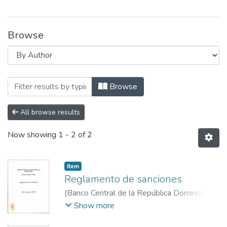
Browse
Browsing Repositorio Cultural - BCRD by
Browse
All browse results
Now showing
1 - 2 of 2
Item
Reglamento de sanciones
(
Banco Central de la República Dominicana
,
2003-12-18
)
Administración Monetaria y
Show more
Financiera
;
Junta Monetaria