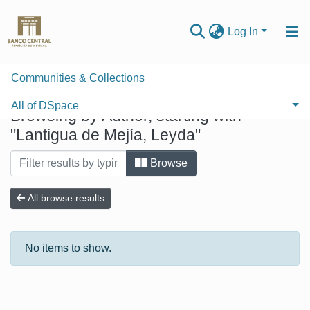
Log In
Communities & Collections
Home
Browse by Author
All of DSpace
Browsing by Author, starting with
"Lantigua de Mejía, Leyda"
Browse
All browse results
No items to show.