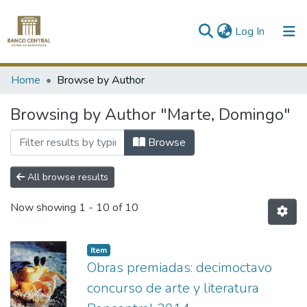
(current)
Log In
Communities & Collections
Home
Browse by Author
All of DSpace
Browsing by Author "Marte, Domingo"
Browse
All browse results
Now showing
1 - 10 of 10
Item
Obras premiadas: decimoctavo
concurso de arte y literatura