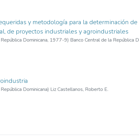
equeridas y metodología para la determinación de l
ial, de proyectos industriales y agroindustriales
a República Dominicana
,
1977-9
)
Banco Central de la República 
conómico. División de Crédito Industrial
roindustria
a República Dominicana
)
Liz Castellanos, Roberto E.