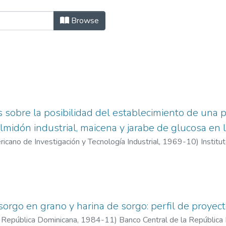
ural - BCRD by Subject "Agroindustr
Browse
 sobre la posibilidad del establecimiento de una 
lmidón industrial, maicena y jarabe de glucosa en
ricano de Investigación y Tecnología Industrial
,
1969-10
)
Institu
logía Industrial
sorgo en grano y harina de sorgo: perfil de proyec
a República Dominicana
,
1984-11
)
Banco Central de la República