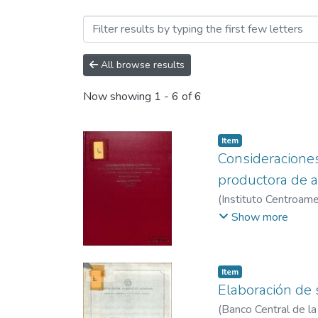
Browsing Repositorio Cult
All browse results
Now showing
1 - 6 of 6
Item
Consideraciones
productora de a
(
Instituto Centroame
Investigación y Tecno
Show more
Item
Elaboración de 
(
Banco Central de l