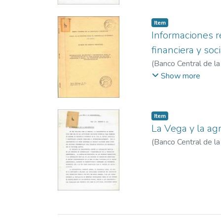
Item
Informaciones r
financiera y soc
(
Banco Central de l
para el Desarrollo E
Show more
Item
La Vega y la ag
(
Banco Central de l