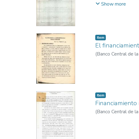
Fondo de Inversione
Show more
Item
El financiamien
(
Banco Central de l
Item
Financiamiento 
(
Banco Central de l