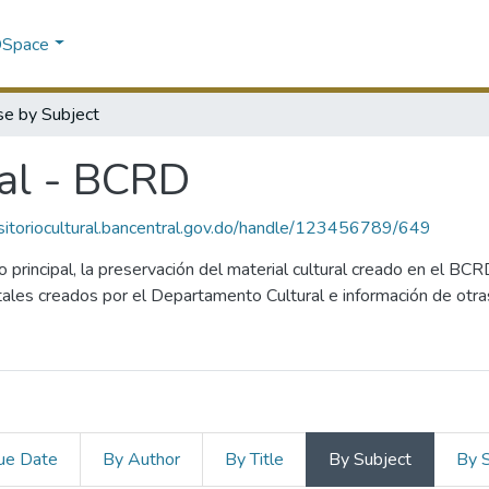
 DSpace
e by Subject
ral - BCRD
ositoriocultural.bancentral.gov.do/handle/123456789/649
principal, la preservación del material cultural creado en el BCR
ales creados por el Departamento Cultural e información de otr
ue Date
By Author
By Title
By Subject
By 