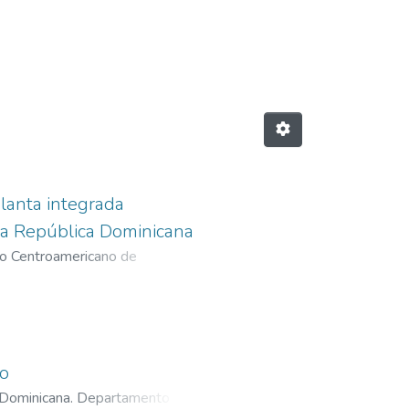
ia"
planta integrada
 la República Dominicana
to Centroamericano de
to
 Dominicana. Departamento del