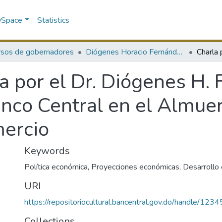
 DSpace
Statistics
rsos de gobernadores
Diógenes Horacio Fernández | 1963-1976
a por el Dr. Diógenes H. 
nco Central en el Almue
ercio
Keywords
Política económica
,
Proyecciones económicas
,
Desarrollo
URI
https://repositoriocultural.bancentral.gov.do/handle/12
Collections