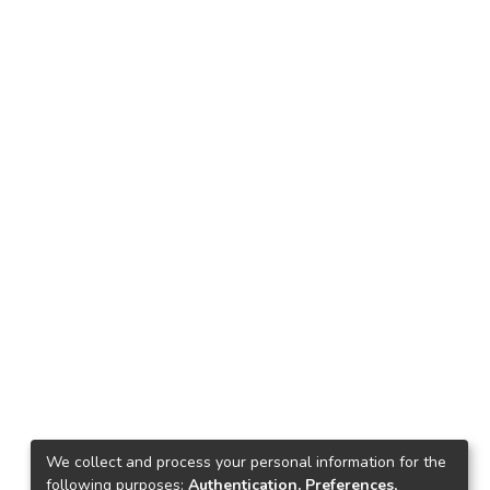
We collect and process your personal information for the
following purposes:
Authentication, Preferences,