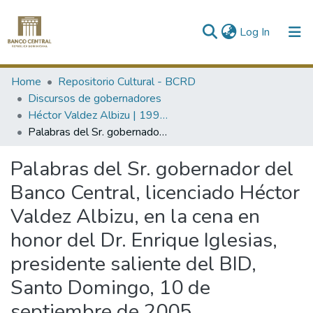
(current)
Log In
Communities & Collections
Home
Repositorio Cultural - BCRD
Discursos de gobernadores
All of DSpace
Héctor Valdez Albizu | 1994-2000 / 2004-
Palabras del Sr. gobernador del Banco Central, licenciado Héctor Valdez Albizu, en la cena en honor del Dr. Enrique Iglesias, presidente saliente del BID, Santo Domingo, 10 de septiembre de 2005
Statistics
Palabras del Sr. gobernador del
Banco Central, licenciado Héctor
Valdez Albizu, en la cena en
honor del Dr. Enrique Iglesias,
presidente saliente del BID,
Santo Domingo, 10 de
septiembre de 2005