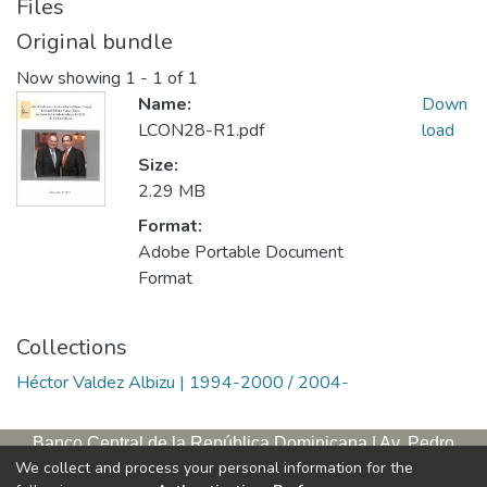
Files
Original bundle
Now showing
1 - 1 of 1
Name:
Down
LCON28-R1.pdf
load
Size:
2.29 MB
Format:
Adobe Portable Document
Format
Collections
Héctor Valdez Albizu | 1994-2000 / 2004-
Banco Central de la República Dominicana | Av. Pedro
We collect and process your personal information for the
Henríquez Ureña, esq. Av. Leopoldo Navarro. Antigua sede,