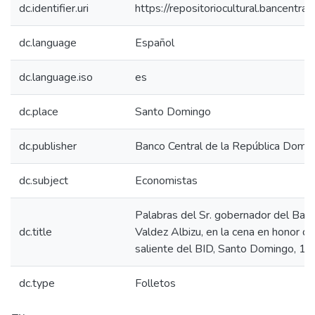
dc.identifier.uri
https://repositoriocultural.bancent
dc.language
Español
dc.language.iso
es
dc.place
Santo Domingo
dc.publisher
Banco Central de la República Domin
dc.subject
Economistas
Palabras del Sr. gobernador del Banc
dc.title
Valdez Albizu, en la cena en honor de
saliente del BID, Santo Domingo, 1
dc.type
Folletos