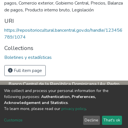
pagos
,
Comercio exterior
,
Gobierno Central
,
Precios
,
Balanza
de pagos
,
Producto interno bruto
,
Legislación
URI
https://repositoriocultural.bancentral.gov.do/handle/123456
789/1074
Collections
Boletines y estadísticas
Full item page
Banco Central de la República Dominicana | Av. Pedro
We collect and process your personal information for the
Henríquez Ureña, esq. Av. Leopoldo Navarro. Antigua sede,
following purposes:
Authentication, Preferences,
tercer piso
Acknowledgement and Statistics
.
Apartado postal, 1347 | Santo Domingo de Guzmán, D. N.,
To learn more, please read our
privacy policy
.
República Dominicana | Teléfono: 809-221-9111 Exts.: 3653 y
3654
Customize
Decline
That's ok
Horario de servicios. L/V. 9:00 a. m. – 5:00 p. m.