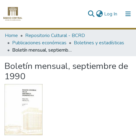
(current)
Log In
Communities & Collections
Home
Repositorio Cultural - BCRD
Publicaciones económicas
Boletines y estadísticas
All of DSpace
Boletín mensual, septiembre de 1990
Statistics
Boletín mensual, septiembre de
1990