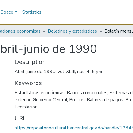
 DSpace
Statistics
caciones económicas
Boletines y estadísticas
bril-junio de 1990
Description
Abril-junio de 1990, vol. XLIII, nos. 4, 5 y 6
Keywords
Estadísticas económicas
,
Bancos comerciales
,
Sistemas d
exterior
,
Gobierno Central
,
Precios
,
Balanza de pagos
,
Pro
Legislación
URI
https://repositoriocultural.bancentral.gov.do/handle/1