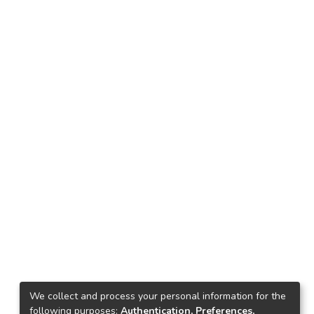
We collect and process your personal information for the
following purposes:
Authentication, Preferences,