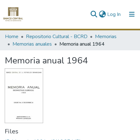
(current)
Log In
Communities & Collections
Home
Repositorio Cultural - BCRD
Memorias
Memorias anuales
Memoria anual 1964
All of DSpace
Memoria anual 1964
Statistics
Files