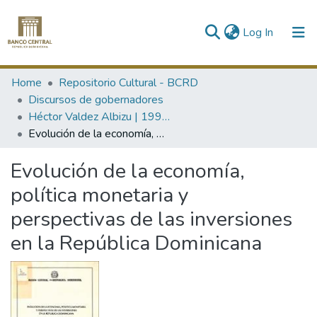
(current)
Log In
Communities & Collections
Home
Repositorio Cultural - BCRD
Discursos de gobernadores
All of DSpace
Héctor Valdez Albizu | 1994-2000 / 2004-
Evolución de la economía, política monetaria y perspectivas de las inversiones en la República Dominicana
Statistics
Evolución de la economía,
política monetaria y
perspectivas de las inversiones
en la República Dominicana