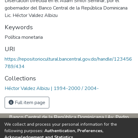
Disertación ofrecida en el Adam Smith Seminar, por el
gobernador del Banco Central de la República Dominicana
Lic. Héctor Valdez Albizu
Keywords
Política monetaria
URI
https://repositoriocultural.bancentral.gov.do/handle/123456
789/434
Collections
Héctor Valdez Albizu | 1994-2000 / 2004-
Full item page
Banco Central de la República Dominicana | Av. Pedro
We collect and process your personal information for the
Henríquez Ureña, esq. Av. Leopoldo Navarro. Antigua sede,
following purposes:
Authentication, Preferences,
tercer piso
Acknowledgement and Statistics
.