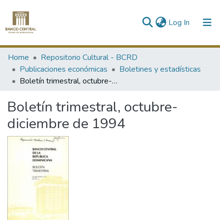
(current)
Log In
Communities & Collections
Home
Repositorio Cultural - BCRD
Publicaciones económicas
Boletines y estadísticas
All of DSpace
Boletín trimestral, octubre-diciembre de 1994
Statistics
Boletín trimestral, octubre-
diciembre de 1994