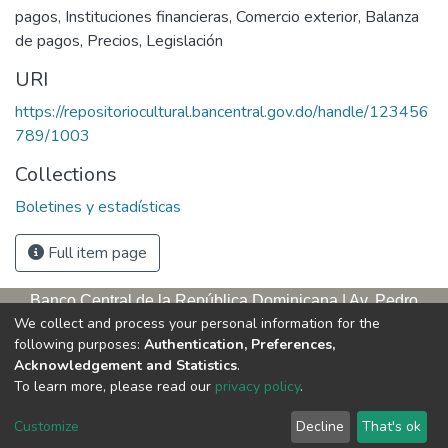
pagos
,
Instituciones financieras
,
Comercio exterior
,
Balanza
de pagos
,
Precios
,
Legislación
URI
https://repositoriocultural.bancentral.gov.do/handle/123456
789/1003
Collections
Boletines y estadísticas
Full item page
Banco Central de la República Dominicana | Av. Pedro
We collect and process your personal information for the
Henríquez Ureña, esq. Av. Leopoldo Navarro. Antigua sede,
following purposes:
Authentication, Preferences,
tercer piso
Acknowledgement and Statistics
.
Apartado postal, 1347 | Santo Domingo de Guzmán, D. N.,
To learn more, please read our
privacy policy
.
República Dominicana | Teléfono: 809-221-9111 Exts.: 3653 y
3654
Customize
Decline
That's ok
Horario de servicios. L/V. 9:00 a. m. – 5:00 p. m.