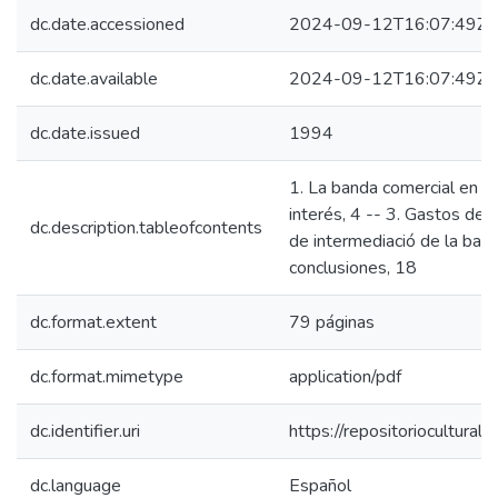
dc.date.accessioned
2024-09-12T16:07:49Z
dc.date.available
2024-09-12T16:07:49Z
dc.date.issued
1994
1. La banda comercial en e
interés, 4 -- 3. Gastos de 
dc.description.tableofcontents
de intermediació de la ba
conclusiones, 18
dc.format.extent
79 páginas
dc.format.mimetype
application/pdf
dc.identifier.uri
https://repositoriocultur
dc.language
Español