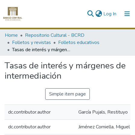
(current)
Log In
Communities & Collections
Home
Repositorio Cultural - BCRD
Folletos y revistas
Folletos educativos
All of DSpace
Tasas de interés y márgenes de intermediación
Statistics
Tasas de interés y márgenes de
intermediación
Simple item page
dc.contributor.author
García Pujals, Restituyo
dc.contributor.author
Jiménez Corniella, Miguel