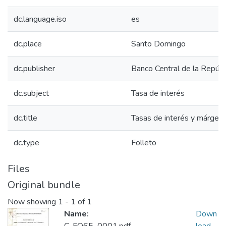
dc.language.iso
es
dc.place
Santo Domingo
dc.publisher
Banco Central de la Repúbl
dc.subject
Tasa de interés
dc.title
Tasas de interés y márgene
dc.type
Folleto
Files
Original bundle
Now showing
1 - 1 of 1
Name:
Down