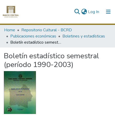
(current)
Log In
Communities & Collections
Home
Repositorio Cultural - BCRD
Publicaciones económicas
Boletines y estadísticas
All of DSpace
Boletín estadístico semestral (período 1990-2003)
Statistics
Boletín estadístico semestral
(período 1990-2003)