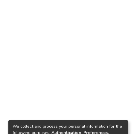
We collect and process your personal information for the
following purposes:
Authentication, Preferences,