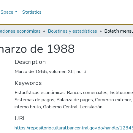
 DSpace
Statistics
caciones económicas
Boletines y estadísticas
marzo de 1988
Description
Marzo de 1988, volumen XLI, no. 3
Keywords
Estadísticas económicas
,
Bancos comerciales
,
Institucione
Sistemas de pagos
,
Balanza de pagos
,
Comercio exterior
interno bruto
,
Gobierno Central
,
Legislación
URI
https://repositoriocultural.bancentral.gov.do/handle/1