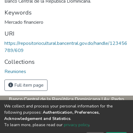
Banco Central de la República Dominicana.
Keywords
Mercado financiero
URI
https://repositoriocultural.bancentral.gov.do/handle/123456
789/609
Collections
Reuniones
Full item page
Banco Central de la República Dominicana | Av. Pedro
We collect and process your personal information for the
Henríquez Ureña, esq. Av. Leopoldo Navarro. Antigua sede,
following purposes:
Authentication, Preferences,
tercer piso
Acknowledgement and Statistics
.
Apartado postal, 1347 | Santo Domingo de Guzmán, D. N.,
To learn more, please read our
privacy policy
.
República Dominicana | Teléfono: 809-221-9111 Exts.: 3653 y