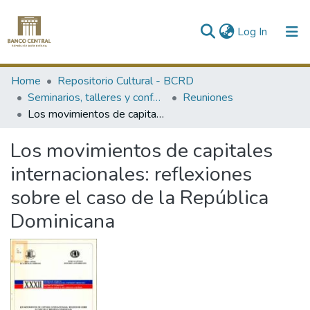
(current)
Log In
Communities & Collections
Home
Repositorio Cultural - BCRD
Seminarios, talleres y conferencias
Reuniones
All of DSpace
Los movimientos de capitales internacionales: reflexiones sobre el caso de la República Dominicana
Statistics
Los movimientos de capitales
internacionales: reflexiones
sobre el caso de la República
Dominicana