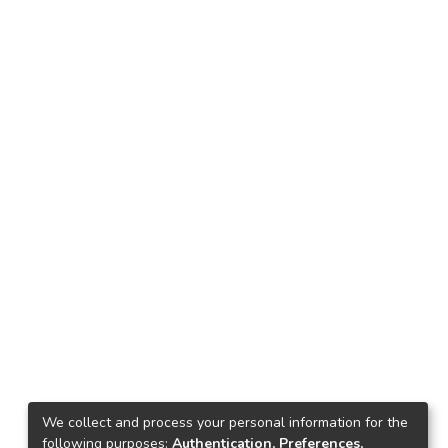
We collect and process your personal information for the
following purposes:
Authentication, Preferences,