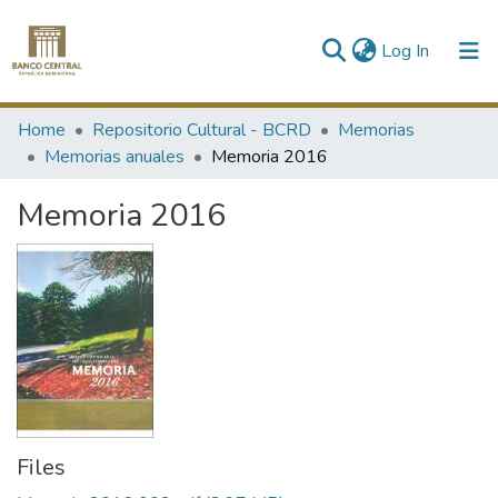
(current)
Log In
Communities & Collections
Home
Repositorio Cultural - BCRD
Memorias
Memorias anuales
Memoria 2016
All of DSpace
Memoria 2016
Statistics
Files