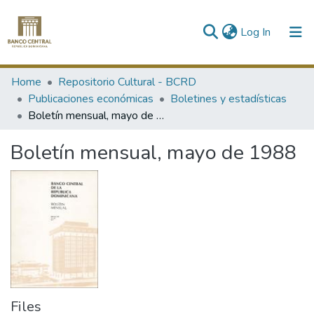
(current)
Log In
Communities & Collections
Home
Repositorio Cultural - BCRD
Publicaciones económicas
Boletines y estadísticas
All of DSpace
Boletín mensual, mayo de 1988
Statistics
Boletín mensual, mayo de 1988
Files