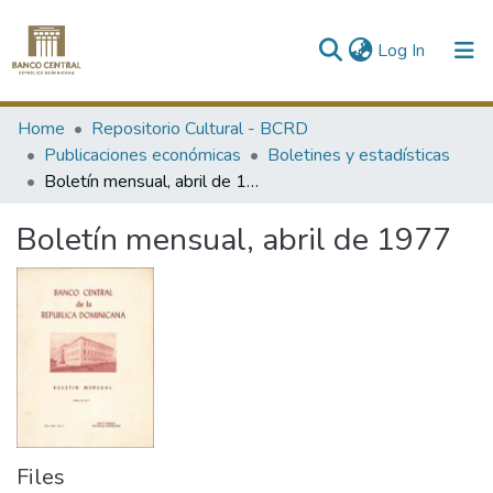
(current)
Log In
Communities & Collections
Home
Repositorio Cultural - BCRD
Publicaciones económicas
Boletines y estadísticas
All of DSpace
Boletín mensual, abril de 1977
Statistics
Boletín mensual, abril de 1977
Files