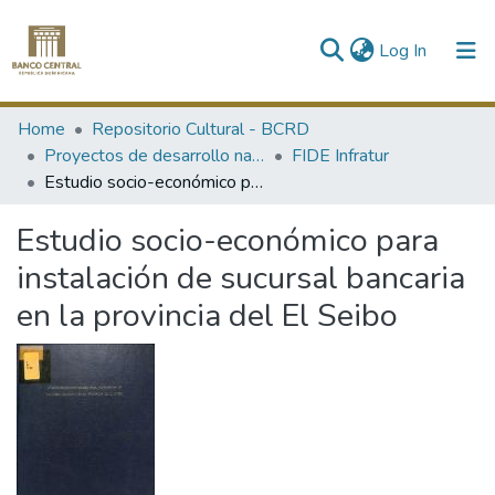
(current)
Log In
Communities & Collections
Home
Repositorio Cultural - BCRD
Proyectos de desarrollo nacional
FIDE Infratur
All of DSpace
Estudio socio-económico para instalación de sucursal bancaria en la provincia del El Seibo
Statistics
Estudio socio-económico para
instalación de sucursal bancaria
en la provincia del El Seibo