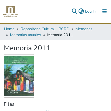
(current)
Log In
Communities & Collections
Home
Repositorio Cultural - BCRD
Memorias
Memorias anuales
Memoria 2011
All of DSpace
Memoria 2011
Statistics
Files