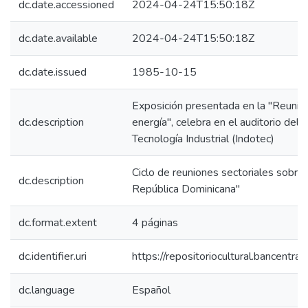
dc.date.accessioned
2024-04-24T15:50:18Z
dc.date.available
2024-04-24T15:50:18Z
dc.date.issued
1985-10-15
Exposición presentada en la "Reunión
dc.description
energía", celebra en el auditorio del
Tecnología Industrial (Indotec)
Ciclo de reuniones sectoriales sobre 
dc.description
República Dominicana"
dc.format.extent
4 páginas
dc.identifier.uri
https://repositoriocultural.bancent
dc.language
Español