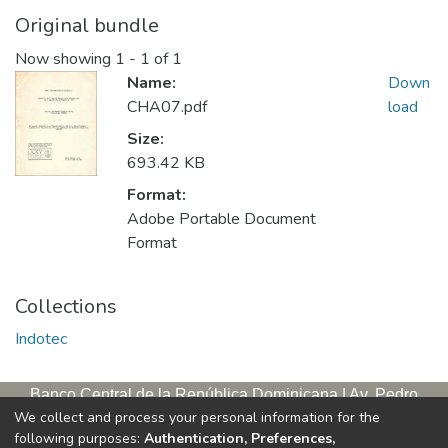
Original bundle
Now showing
1 - 1 of 1
Name:
Down
CHA07.pdf
load
Size:
693.42 KB
Format:
Adobe Portable Document
Format
Collections
Indotec
Banco Central de la República Dominicana | Av. Pedro
We collect and process your personal information for the
Henríquez Ureña, esq. Av. Leopoldo Navarro. Antigua sede,
following purposes:
Authentication, Preferences,
tercer piso