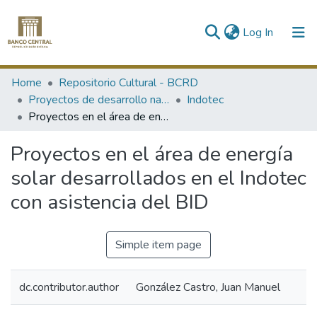
(current)
Log In
Communities & Collections
Home
Repositorio Cultural - BCRD
Proyectos de desarrollo nacional
Indotec
All of DSpace
Proyectos en el área de energía solar desarrollados en el Indotec con asistencia del BID
Statistics
Proyectos en el área de energía
solar desarrollados en el Indotec
con asistencia del BID
Simple item page
dc.contributor.author
González Castro, Juan Manuel