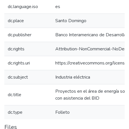
dc.language.iso
es
dc.place
Santo Domingo
dc.publisher
Banco Interamericano de Desarrollo
dc.rights
Attribution-NonCommercial-NoDerivs
dc.rights.uri
https://creativecommons.org/license
dc.subject
Industria eléctrica
Proyectos en el área de energía sola
dc.title
con asistencia del BID
dc.type
Folleto
Files