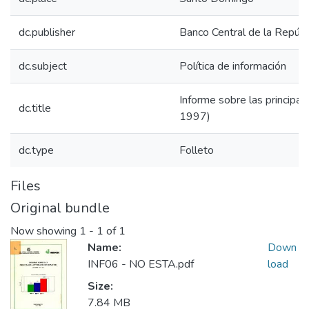
dc.publisher
Banco Central de la Repúbl
dc.subject
Política de información
Informe sobre las principal
dc.title
1997)
dc.type
Folleto
Files
Original bundle
Now showing
1 - 1 of 1
Name:
Down
INF06 - NO ESTA.pdf
load
Size:
7.84 MB