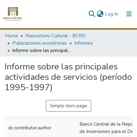
(current)
Log In
Communities & Collections
Home
Repositorio Cultural - BCRD
Publicaciones económicas
Informes
All of DSpace
Informe sobre las principales actividades de servicios (período 1995-1997)
Statistics
Informe sobre las principales
actividades de servicios (período
1995-1997)
Simple item page
Banco Central de la Repúb
dc.contributor.author
de Inversiones para el Des