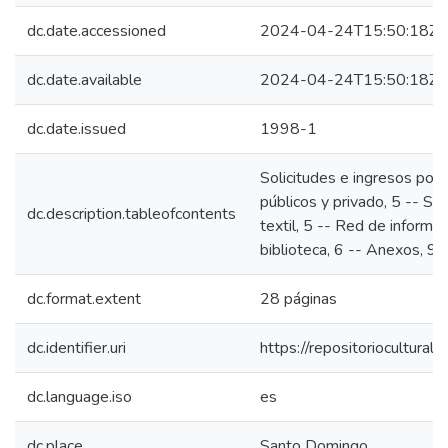
dc.date.accessioned
2024-04-24T15:50:18Z
dc.date.available
2024-04-24T15:50:18Z
dc.date.issued
1998-1
Solicitudes e ingresos por s
públicos y privado, 5 -- Se
dc.description.tableofcontents
textil, 5 -- Red de informac
biblioteca, 6 -- Anexos, 9 -
dc.format.extent
28 páginas
dc.identifier.uri
https://repositoriocultur
dc.language.iso
es
dc.place
Santo Domingo