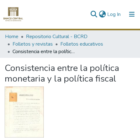
(current)
Log In
Communities & Collections
Home
Repositorio Cultural - BCRD
Folletos y revistas
Folletos educativos
All of DSpace
Consistencia entre la política monetaria y la política fiscal
Statistics
Consistencia entre la política
monetaria y la política fiscal