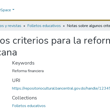
 DSpace
os y revistas
Folletos educativos
s criterios para la refor
cana
Keywords
Reforma financiera
URI
https://repositoriocultural.bancentral.gov.do/handle/1
Collections
Folletos educativos