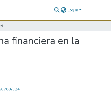
Log In
Notas sobre algunos criterios para la reforma financiera en la República Dominicana
ma financiera en la
23456789/324