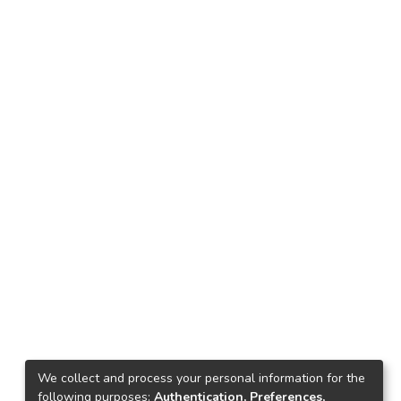
We collect and process your personal information for the
following purposes:
Authentication, Preferences,