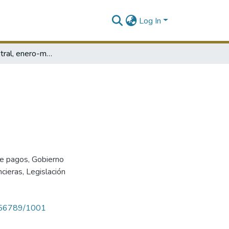
Log In
Boletín trimestral, enero-marzo de 1997
e pagos
,
Gobierno
ncieras
,
Legislación
23456789/1001