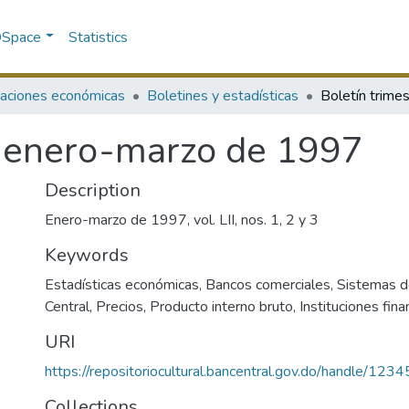
 DSpace
Statistics
caciones económicas
Boletines y estadísticas
l, enero-marzo de 1997
Description
Enero-marzo de 1997, vol. LII, nos. 1, 2 y 3
Keywords
Estadísticas económicas
,
Bancos comerciales
,
Sistemas d
Central
,
Precios
,
Producto interno bruto
,
Instituciones fina
URI
https://repositoriocultural.bancentral.gov.do/handle/1
Collections