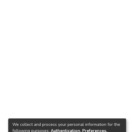
We collect and process your personal information for the
following purposes:
Authentication, Preferences,