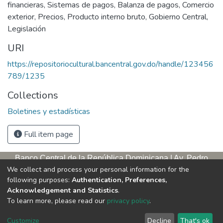
financieras
,
Sistemas de pagos
,
Balanza de pagos
,
Comercio
exterior
,
Precios
,
Producto interno bruto
,
Gobierno Central
,
Legislación
URI
https://repositoriocultural.bancentral.gov.do/handle/123456
789/1235
Collections
Boletines y estadísticas
Full item page
Banco Central de la República Dominicana | Av. Pedro
We collect and process your personal information for the
Henríquez Ureña, esq. Av. Leopoldo Navarro. Antigua sede,
following purposes:
Authentication, Preferences,
tercer piso
Acknowledgement and Statistics
.
Apartado postal, 1347 | Santo Domingo de Guzmán, D. N.,
To learn more, please read our
privacy policy
.
República Dominicana | Teléfono: 809-221-9111 Exts.: 3653 y
3654
Customize
Decline
That's ok