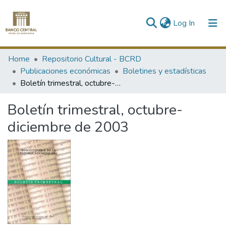
(current)
Log In
Communities & Collections
Home
Repositorio Cultural - BCRD
Publicaciones económicas
Boletines y estadísticas
All of DSpace
Boletín trimestral, octubre-diciembre de 2003
Statistics
Boletín trimestral, octubre-
diciembre de 2003