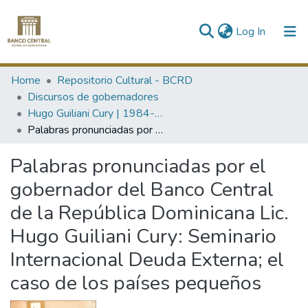
(current)
Log In
Communities & Collections
Home
Repositorio Cultural - BCRD
Discursos de gobernadores
All of DSpace
Hugo Guiliani Cury | 1984-1985
Palabras pronunciadas por el gobernador del Banco Central de la República Dominicana Lic. Hugo Guiliani Cury: Seminario Internacional Deuda Externa; el caso de los países pequeños
Statistics
Palabras pronunciadas por el
gobernador del Banco Central
de la República Dominicana Lic.
Hugo Guiliani Cury: Seminario
Internacional Deuda Externa; el
caso de los países pequeños