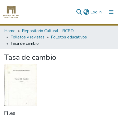
(current)
Log In
Communities & Collections
Home
Repositorio Cultural - BCRD
Folletos y revistas
Folletos educativos
All of DSpace
Tasa de cambio
Statistics
Tasa de cambio
Files