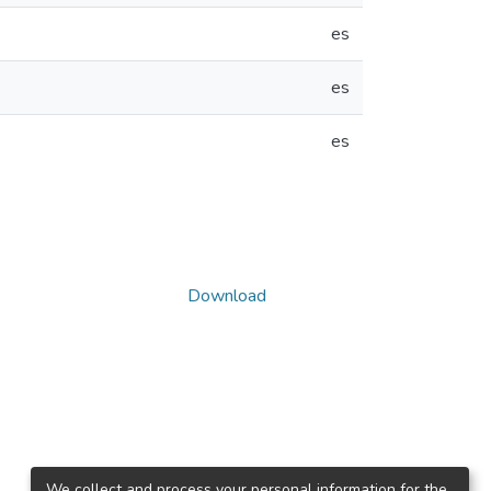
es
es
es
Download
We collect and process your personal information for the