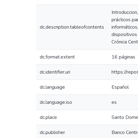
Introduccion
prácticos pa
dc.description.tableofcontents
informáticos
dispositivos
Crónica Cent
dc.format.extent
16 páginas
dc.identifier.uri
https://rep
dc.language
Español
dc.language.iso
es
dc.place
Santo Domi
dc.publisher
Banco Centr