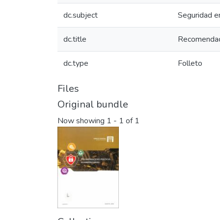
dc.subject
Seguridad e
dc.title
Recomendaci
dc.type
Folleto
Files
Original bundle
Now showing
1 - 1 of 1