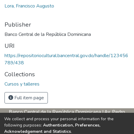
Lora, Francisco Augusto
Publisher
Banco Central de la República Dominicana
URI
https://repositoriocultural.bancentral.gov.do/handle/123456
789/438
Collections
Cursos y talleres
Full item page
Banco Central de la República Dominicana | Av. Pedro
We collect and process your personal information for the
Henríquez Ureña, esq. Av. Leopoldo Navarro. Antigua sede,
following purposes:
Authentication, Preferences,
tercer piso
Acknowledgement and Statistics
.
Apartado postal, 1347 | Santo Domingo de Guzmán, D. N.,