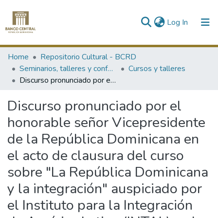
(current)
Log In
Communities & Collections
Home
Repositorio Cultural - BCRD
Seminarios, talleres y conferencias
Cursos y talleres
All of DSpace
Discurso pronunciado por el honorable señor Vicepresidente de la República Dominicana en el acto de clausura del curso sobre "La República Dominicana y la integración" auspiciado por el Instituto para la Integración de América Latina (INTAL) y el Banco Central de la República Dominicana
Statistics
Discurso pronunciado por el
honorable señor Vicepresidente
de la República Dominicana en
el acto de clausura del curso
sobre "La República Dominicana
y la integración" auspiciado por
el Instituto para la Integración