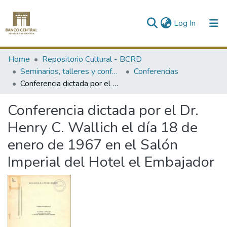
(current)
Log In
Communities & Collections
Home
Repositorio Cultural - BCRD
Seminarios, talleres y conferencias
Conferencias
All of DSpace
Conferencia dictada por el Dr. Henry C. Wallich el día 18 de enero de 1967 en el Salón Imperial del Hotel el Embajador
Statistics
Conferencia dictada por el Dr.
Henry C. Wallich el día 18 de
enero de 1967 en el Salón
Imperial del Hotel el Embajador