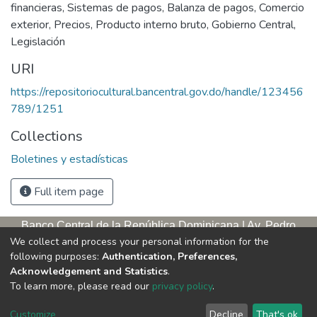
financieras
,
Sistemas de pagos
,
Balanza de pagos
,
Comercio
exterior
,
Precios
,
Producto interno bruto
,
Gobierno Central
,
Legislación
URI
https://repositoriocultural.bancentral.gov.do/handle/123456
789/1251
Collections
Boletines y estadísticas
Full item page
Banco Central de la República Dominicana | Av. Pedro
We collect and process your personal information for the
Henríquez Ureña, esq. Av. Leopoldo Navarro. Antigua sede,
following purposes:
Authentication, Preferences,
tercer piso
Acknowledgement and Statistics
.
Apartado postal, 1347 | Santo Domingo de Guzmán, D. N.,
To learn more, please read our
privacy policy
.
República Dominicana | Teléfono: 809-221-9111 Exts.: 3653 y
3654
Customize
Decline
That's ok