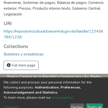
financieras
,
Sistemas de pagos
,
Balanza de pagos
,
Comercio
exterior
,
Precios
,
Producto interno bruto
,
Gobierno Central
,
Legislación
URI
https://repositoriocultural.bancentral.gov.do/handle/123456
789/1238
Collections
Boletines y estadísticas
Full item page
Banco Central de la República Dominicana | Av. Pedro
We collect and process your personal information for the
Henríquez Ureña, esq. Av. Leopoldo Navarro. Antigua sede,
following purposes:
Authentication, Preferences,
tercer piso
Acknowledgement and Statistics
.
Apartado postal, 1347 | Santo Domingo de Guzmán, D. N.,
To learn more, please read our
privacy policy
.
República Dominicana | Teléfono: 809-221-9111 Exts.: 3653 y
3654
Customize
Decline
That's ok