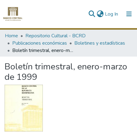
(current)
Log In
Communities & Collections
Home
Repositorio Cultural - BCRD
Publicaciones económicas
Boletines y estadísticas
All of DSpace
Boletín trimestral, enero-marzo de 1999
Statistics
Boletín trimestral, enero-marzo
de 1999