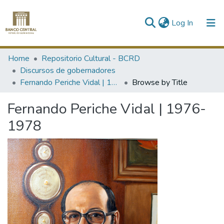
(current)
Log In
Communities & Collections
Home
Repositorio Cultural - BCRD
Discursos de gobernadores
All of DSpace
Fernando Periche Vidal | 1976-1978
Browse by Title
Fernando Periche Vidal | 1976-
1978