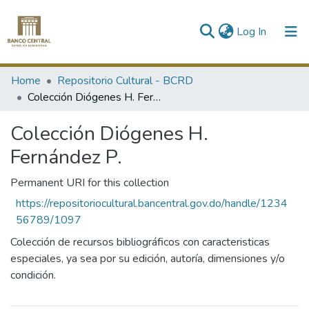
(current)
Log In
Communities & Collections
Home
Repositorio Cultural - BCRD
Colección Diógenes H. Fernández P.
All of DSpace
Colección Diógenes H.
Statistics
Fernández P.
Permanent URI for this collection
https://repositoriocultural.bancentral.gov.do/handle/1234
56789/1097
Colección de recursos bibliográficos con caracteristicas
especiales, ya sea por su edición, autoría, dimensiones y/o
condición.