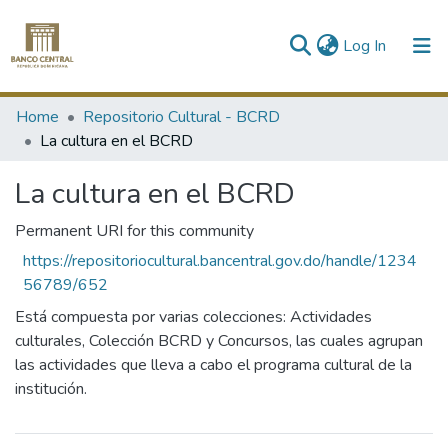
(current)
Log In
Communities & Collections
Home
Repositorio Cultural - BCRD
La cultura en el BCRD
All of DSpace
La cultura en el BCRD
Statistics
Permanent URI for this community
https://repositoriocultural.bancentral.gov.do/handle/1234
56789/652
Está compuesta por varias colecciones: Actividades
culturales, Colección BCRD y Concursos, las cuales agrupan
las actividades que lleva a cabo el programa cultural de la
institución.