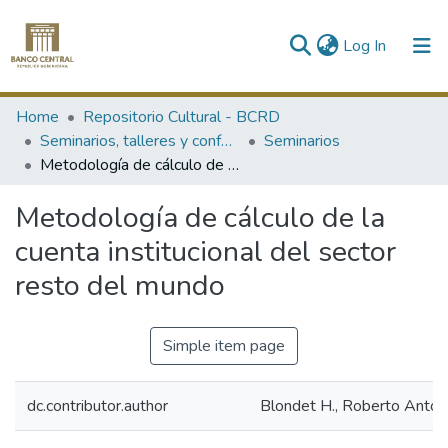
(current)
Log In
Communities & Collections
Home
Repositorio Cultural - BCRD
Seminarios, talleres y conferencias
Seminarios
All of DSpace
Metodología de cálculo de la cuenta institucional del sector resto del mundo
Statistics
Metodología de cálculo de la
cuenta institucional del sector
resto del mundo
Simple item page
dc.contributor.author
Blondet H., Roberto Anton