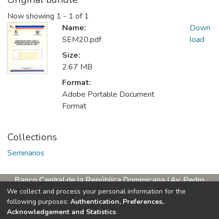
Now showing
1 - 1 of 1
Name:
Down
SEM20.pdf
load
Size:
2.67 MB
Format:
Adobe Portable Document
Format
Collections
Seminarios
Banco Central de la República Dominicana | Av. Pedro
We collect and process your personal information for the
Henríquez Ureña, esq. Av. Leopoldo Navarro. Antigua sede,
following purposes:
Authentication, Preferences,
tercer piso
Acknowledgement and Statistics
.
Apartado postal, 1347 | Santo Domingo de Guzmán, D. N.,