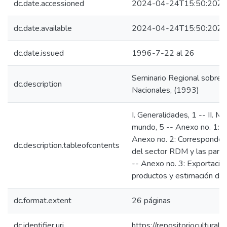
dc.date.accessioned
2024-04-24T15:50:20Z
dc.date.available
2024-04-24T15:50:20Z
dc.date.issued
1996-7-22 al 26
Seminario Regional sobre 
dc.description
Nacionales, (1993)
I. Generalidades, 1 -- II. M
mundo, 5 -- Anexo no. 1: C
Anexo no. 2: Correspondenc
dc.description.tableofcontents
del sector RDM y las parti
-- Anexo no. 3: Exportacio
productos y estimación de 
dc.format.extent
26 páginas
dc.identifier.uri
https://repositoriocultur