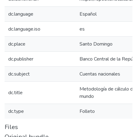
dc.language
Español
dc.language.iso
es
dc.place
Santo Domingo
dc.publisher
Banco Central de la Repúbl
dc.subject
Cuentas nacionales
Metodología de cálculo de l
dc.title
mundo
dc.type
Folleto
Files
Original bundle