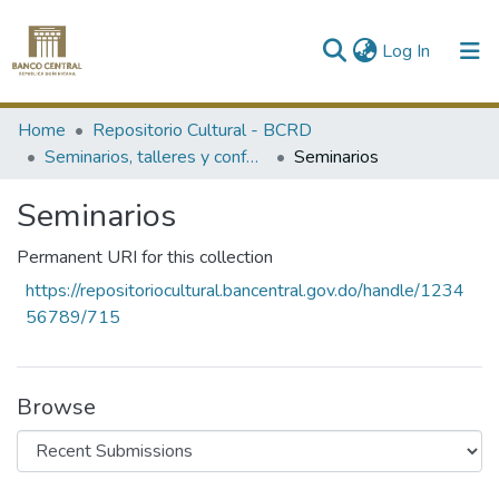
(current)
Log In
Communities & Collections
Home
Repositorio Cultural - BCRD
Seminarios, talleres y conferencias
Seminarios
All of DSpace
Seminarios
Statistics
Permanent URI for this collection
https://repositoriocultural.bancentral.gov.do/handle/1234
56789/715
Browse