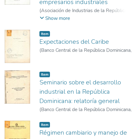
empresarios industriales
(
Asociación de Industrias de la República
Dominicana
,
1987-3-7
)
Rosario Mota,
Show more
Gumersindo del
Item
Expectaciones del Caribe
(
Banco Central de la República Dominicana
,
1981-7-28 al 30
)
Vega, Bernardo
Item
Seminario sobre el desarrollo
industrial en la República
Dominicana: relatoría general
(
Banco Central de la República Dominicana
,
1984-11-12
)
Item
Régimen cambiario y manejo de