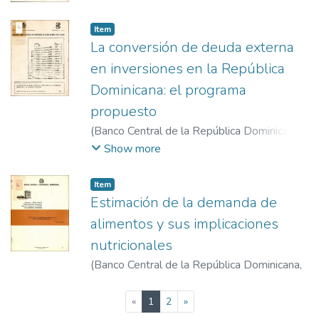
1986-7-16 al 19
)
Vega, Bernardo
Item
La conversión de deuda externa
en inversiones en la República
Dominicana: el programa
propuesto
(
Banco Central de la República Dominicana
,
1988-5-30
)
Banco Central de la República
Show more
Dominicana
Item
Estimación de la demanda de
alimentos y sus implicaciones
nutricionales
(
Banco Central de la República Dominicana
,
1982-11-29
)
Chanlatte, Marino
(current)
«
1
2
»