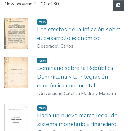
Recent Submissions
Now showing
1 - 20 of 30
Item
Los efectos de la inflación sobre
el desarrollo económico
Despradel, Carlos
Item
Seminario sobre la República
Dominicana y la integración
económica continental
(
Universidad Católica Madre y Maestra
,
1967-7
)
Estrella, Julio C.
Item
Hacia un nuevo marco legal del
sistema monetario y financiero