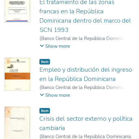
El tratamiento de las zonas
francas en la República
Dominicana dentro del marco del
SCN 1993
(
Banco Central de la República Dominicana
,
1996- 7- 22 al 26
)
Carrasco Garrido,
Show more
Mercedes
Item
Empleo y distribución del ingreso
en la República Dominicana
(
Banco Central de la República Dominicana
,
1982-11-29 / 12-1
)
Rosario Mota,
Show more
Gumersindo del
Item
Crisis del sector externo y política
cambiaria
(
Banco Central de la República Dominicana
,