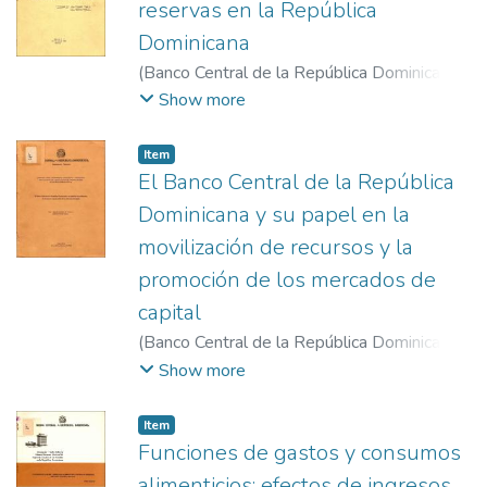
reservas en la República
Dominicana
(
Banco Central de la República Dominicana
,
1985-7-16 al 19
)
Show more
;
Reyes P., Rosario
Item
El Banco Central de la República
Dominicana y su papel en la
movilización de recursos y la
promoción de los mercados de
capital
(
Banco Central de la República Dominicana
,
1984-2-6 al 9
)
Lembert de Checo, Agueda
Show more
;
Fersobe Matos, Sabrina
Item
Funciones de gastos y consumos
alimenticios: efectos de ingresos,