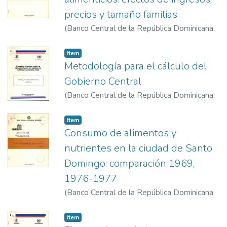
precios y tamaño familias
(
Banco Central de la República Dominicana
,
1982-11-29 / 12-1
)
Musgrove, Philip
Item
Metodología para el cálculo del
Gobierno Central
(
Banco Central de la República Dominicana
,
1996-7-22 al 26
)
Báez, Dulce
Item
Consumo de alimentos y
nutrientes en la ciudad de Santo
Domingo: comparación 1969,
1976-1977
(
Banco Central de la República Dominicana
,
1982-11-29 / 12-1
)
Madera, Patria
Item