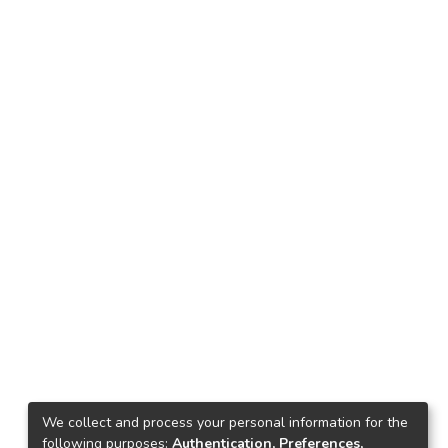
We collect and process your personal information for the
following purposes:
Authentication, Preferences,