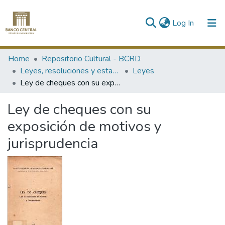
(current)
Log In
Communities & Collections
Home
Repositorio Cultural - BCRD
Leyes, resoluciones y estados financieros
Leyes
All of DSpace
Ley de cheques con su exposición de motivos y jurisprudencia
Statistics
Ley de cheques con su
exposición de motivos y
jurisprudencia