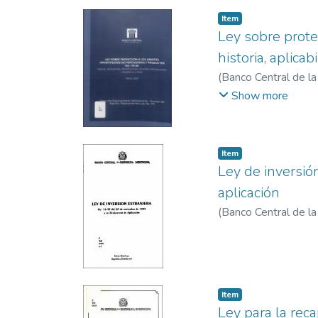
Item
Ley sobre prote
historia, aplica
(
Banco Central de l
Departamento Inter
Show more
Item
Ley de inversió
aplicación
(
Banco Central de l
Item
Ley para la rec