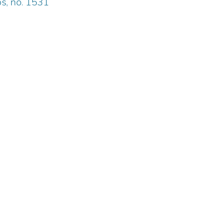
os, no. 1531