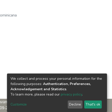
Dominicana
We collect and process your personal information for the
following purposes:
Authentication, Preferences,
Acknowledgement and Statistics
.
To learn more, please read our
privacy policy
.
arro. Antigua sede, tercer piso
Customize
Decline
That's ok
09-221-9111 Exts.: 3653 y 3654