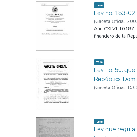
Item
Ley no. 183-02 
(
Gaceta Oficial
,
200
Año CXLVI, 10187. L
financiero de la Rep
Item
Ley no. 50, que
República Domin
(
Gaceta Oficial
,
196
Item
Ley que regula 