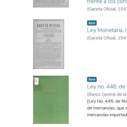
frente a los con
(
Gaceta Oficial
,
194
Item
Ley Monetaria, 
(
Gaceta Oficial
,
194
Item
Ley no. 448, de
(
Banco Central de l
[Ley No. 448, de fe
de mercancías, que 
mercancías importada