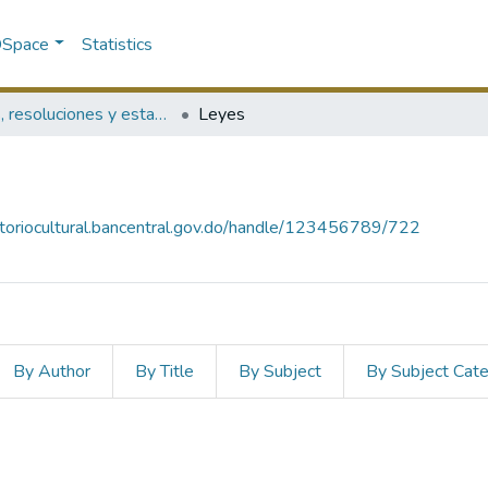
 DSpace
Statistics
Leyes, resoluciones y estados financieros
Leyes
sitoriocultural.bancentral.gov.do/handle/123456789/722
By Author
By Title
By Subject
By Subject Cat