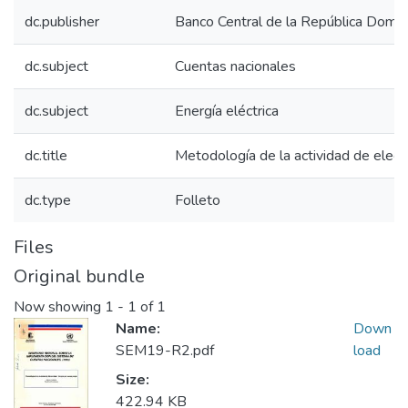
dc.publisher
Banco Central de la República Domin
dc.subject
Cuentas nacionales
dc.subject
Energía eléctrica
dc.title
Metodología de la actividad de electr
dc.type
Folleto
Files
Original bundle
Now showing
1 - 1 of 1
Name:
Down
SEM19-R2.pdf
load
Size:
422.94 KB