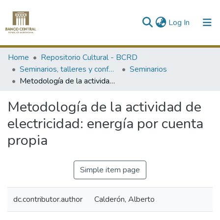
(current)
Log In
Communities & Collections
Home
Repositorio Cultural - BCRD
Seminarios, talleres y conferencias
Seminarios
All of DSpace
Metodología de la actividad de electricidad: energía por cuenta propia
Statistics
Metodología de la actividad de
electricidad: energía por cuenta
propia
Simple item page
dc.contributor.author
Calderón, Alberto