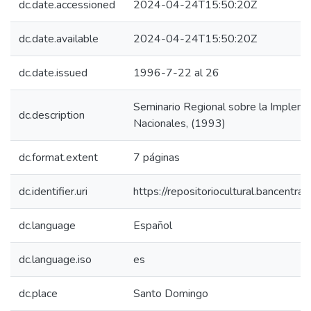
dc.date.accessioned
2024-04-24T15:50:20Z
dc.date.available
2024-04-24T15:50:20Z
dc.date.issued
1996-7-22 al 26
Seminario Regional sobre la Implem
dc.description
Nacionales, (1993)
dc.format.extent
7 páginas
dc.identifier.uri
https://repositoriocultural.bancent
dc.language
Español
dc.language.iso
es
dc.place
Santo Domingo