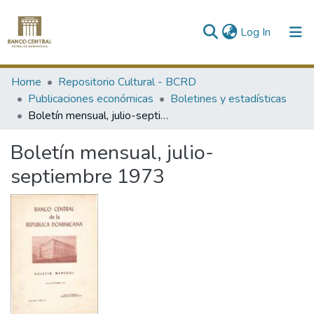
(current)
Log In
Communities & Collections
Home
Repositorio Cultural - BCRD
Publicaciones económicas
Boletines y estadísticas
All of DSpace
Boletín mensual, julio-septiembre 1973
Statistics
Boletín mensual, julio-
septiembre 1973