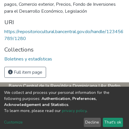
pagos
,
Comercio exterior
,
Precios
,
Fondo de Inversiones
para el Desarrollo Económico
,
Legislación
URI
https://repositoriocultural.bancentral.gov.do/handle/123456
789/1280
Collections
Boletines y estadísticas
Full item page
Banco Central de la República Dominicana | Av. Pedro
We collect and process your personal information for the
Henríquez Ureña, esq. Av. Leopoldo Navarro. Antigua sede,
following purposes:
Authentication, Preferences,
tercer piso
Acknowledgement and Statistics
.
Apartado postal, 1347 | Santo Domingo de Guzmán, D. N.,
To learn more, please read our
privacy policy
.
República Dominicana | Teléfono: 809-221-9111 Exts.: 3653 y
3654
Customize
Decline
That's ok
Horario de servicios. L/V. 9:00 a. m. – 5:00 p. m.