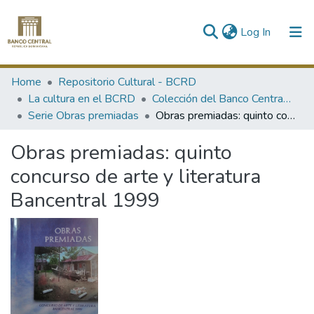
(current)
Log In
Communities & Collections
Home
Repositorio Cultural - BCRD
La cultura en el BCRD
Colección del Banco Central de la República Dominicana
All of DSpace
Serie Obras premiadas
Obras premiadas: quinto concurso de arte y literatura Bancentral 1999
Statistics
Obras premiadas: quinto
concurso de arte y literatura
Bancentral 1999