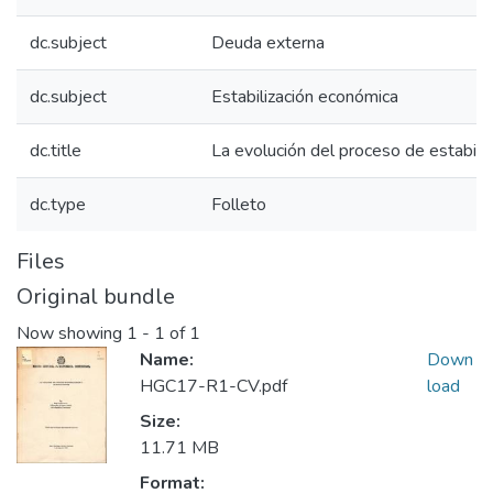
dc.subject
Deuda externa
dc.subject
Estabilización económica
dc.title
La evolución del proceso de estabiliz
dc.type
Folleto
Files
Original bundle
Now showing
1 - 1 of 1
Name:
Down
HGC17-R1-CV.pdf
load
Size:
11.71 MB
Format: