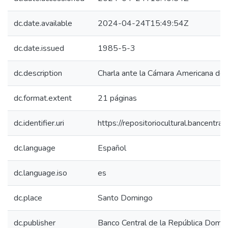
dc.date.available
2024-04-24T15:49:54Z
dc.date.issued
1985-5-3
dc.description
Charla ante la Cámara Americana de
dc.format.extent
21 páginas
dc.identifier.uri
https://repositoriocultural.bancent
dc.language
Español
dc.language.iso
es
dc.place
Santo Domingo
dc.publisher
Banco Central de la República Domin