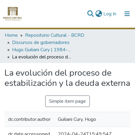
(current)
Log In
Communities & Collections
Home
Repositorio Cultural - BCRD
Discursos de gobernadores
All of DSpace
Hugo Guiliani Cury | 1984-1985
La evolución del proceso de estabilización y la deuda externa
Statistics
La evolución del proceso de
estabilización y la deuda externa
Simple item page
dc.contributor.author
Guiliani Cury, Hugo
dc.date.accessioned
2024-04-24T15:49:54Z