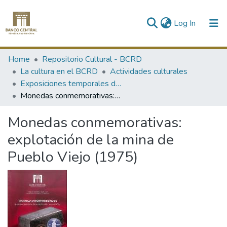
(current)
Log In
Communities & Collections
Home
Repositorio Cultural - BCRD
La cultura en el BCRD
Actividades culturales
All of DSpace
Exposiciones temporales del Museo
Monedas conmemorativas: explotación de la mina de Pueblo Viejo (1975)
Statistics
Monedas conmemorativas:
explotación de la mina de
Pueblo Viejo (1975)